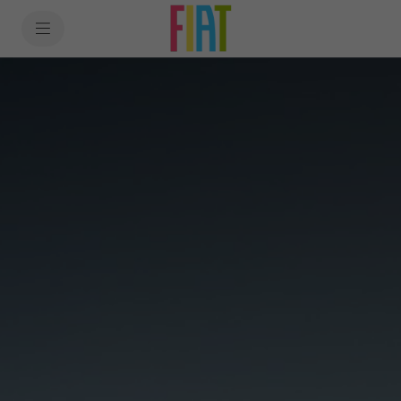
SkiptoContentText
SkiptoNavigationText