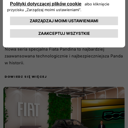
Fiat Pandina upamiętnia miłość ludzi do modelu
Panda i przedłużenie produkcji co najmniej do 2027
roku w zakładzie w Pomigliano d’Arco we Włoszech
Nowa seria specjalna Fiata Pandina to najbardziej
zaawansowana technologicznie i najbezpieczniejsza Panda
w historii.
DOWIEDZ SIĘ WIĘCEJ