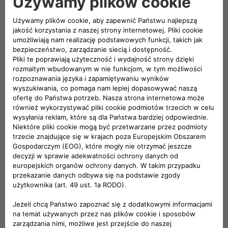
FIAT świętuje swoje pierwsze 125 lat i z uśmiechem
patrzy w przyszłość
W budynku Lingotto w Turynie zakończyła się impreza z
okazji 125-lecia marki FIAT pod hasłem „Uśmiech do
przyszłości”.
DOWIEDZ SIĘ WIĘCEJ