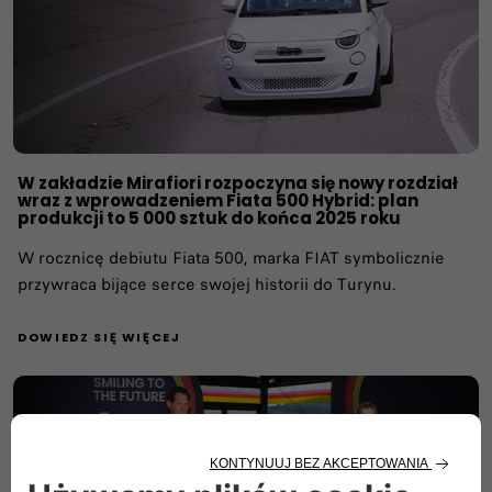
W zakładzie Mirafiori rozpoczyna się nowy rozdział
wraz z wprowadzeniem Fiata 500 Hybrid: plan
produkcji to 5 000 sztuk do końca 2025 roku
W rocznicę debiutu Fiata 500, marka FIAT symbolicznie
przywraca bijące serce swojej historii do Turynu.
DOWIEDZ SIĘ WIĘCEJ