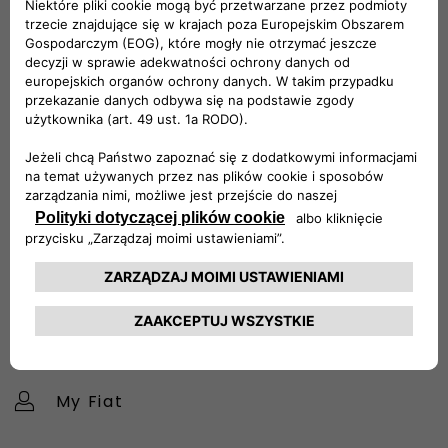
naszych samochodów,
przesyłania zgłoszeń i sugestii dotyczących usprawnienia
naszego serwisu. ​
00 800 3428 00 00​
KONTAKT
Skonfiguruj
Znajdź dealera
Obsługa klienta
My Fiat