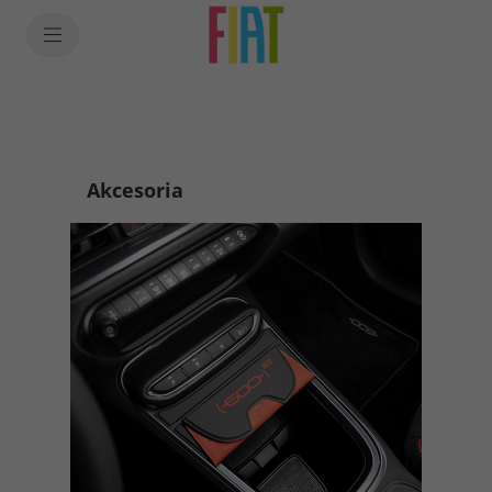
SkiptoContentText
SkiptoNavigationText
Akcesoria