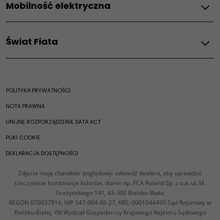
Doblo
Mobilność elektryczna
Części zamienne
Serwis dla biznesu
Części zamienne
E-Doblo
Wymiana oleju
Flotowy program serwisowy
Scudo
Fiat Professional Elektromobilność
Obsługa serwisowa
Usługi i łączność
E-Scudo
Świat Fiata
Samochody elektryczne
E-Serwis Fiata
Ducato
Oferty serwisowe
Videocheck
Usługi łączności
E-Ducato
Usługi posprzedażowe
Świat Fiata
Aplikacje
Videocheck
Rozwiązania dla profesjionalistów
Historia marki
Przegląd samochodów elektrycznych
Badanie Techniczne
E-serwis
Nowości
Ekobonus
Pomoc drogowa
POLITYKA PRYWATNOŚCI
Opony
Oficjalny sklep Fiata
Ładowanie samochodów elektrycznych
NOTA PRAWNA
Szyby
Mobilność elektryczna
UNIJNE ROZPORZĄDZENIE DATA ACT
PLIKI COOKIE​
DEKLARACJA DOSTĘPNOŚCI
Zdjęcia mają charakter poglądowy: odwiedź dealera, aby sprawdzić
rzeczywiste kombinacje kolorów, tkanin itp.​ FCA Poland Sp. z o.o.​ ul. M.
Grażyńskiego 141, 43-300 Bielsko-Biała;​
REGON 070037916, NIP 547-004-86-27, KRS: 0001044495​ Sąd Rejonowy w
Bielsku-Białej, VIII Wydział Gospodarczy Krajowego Rejestru​ Sądowego​