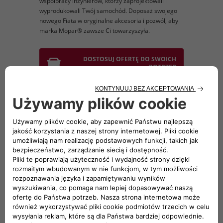
współpracy inżynierów, którzy zaprojektowali i
wyprodukowali Twój samochód. Doposaż swojego
nowego Fiata w oryginalne akcesoria i pozwól, aby
marka Mopar® zawsze Ci towarzyszyła.
DOSTOSUJ OFERTĘ DO SWOICH
POTRZEB
UWAGA: Przedstawiona cena akcesoriów nie
zawiera kosztu montażu.
Obserwuj nas na:
OBSŁUGA KLIENTA
Nasza obsługa klienta zapewni wszelkie potrzebne
informacje i pomoc.​
Zachęcamy do zadawania pytań o szczegóły dotyczące