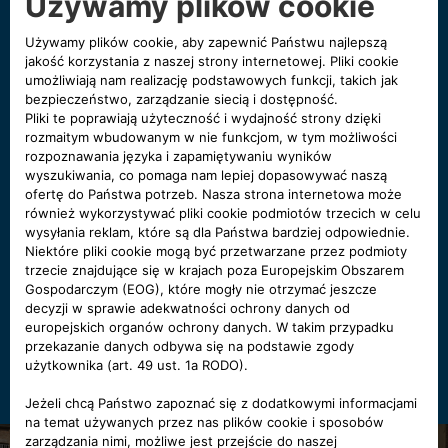
Wyślij wiadomość e‑mail
W przypadku pytań lub uwag prosimy o przesłanie
wiadomości e‑mail.
NAPISZ DO NAS
Zarezerwuj jazdę próbną
Chcesz przetestować samochód? Umów się na
jazdę próbną.
UMÓW SIĘ TERAZ