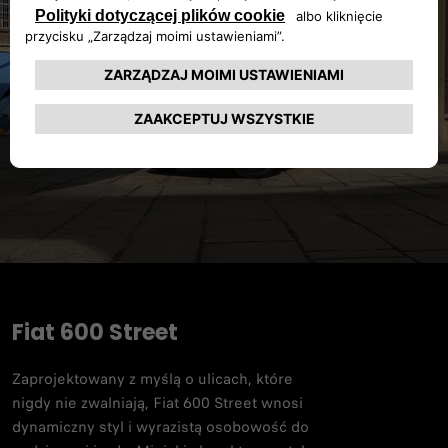
Fiat 600 Street​
Zaprojektowany z myślą o ulicach, które
nigdy nie zwalniają, Fiat 600 Street wnosi
dynamiczny styl i wyrazistą osobowość do