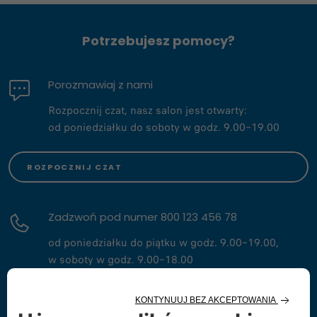
Potrzebujesz pomocy?
Porozmawiaj z nami
Rozpocznij czat, nasz salon jest otwarty:
od poniedziałku do soboty w godz. 9.00–19.00
ROZPOCZNIJ CZAT
Zadzwoń pod numer 800 123 456 78
od poniedziałku do piątku w godz. 9.00–19.00,
w soboty w godz. 9.00–18.00
ZADZWOŃ TERAZ