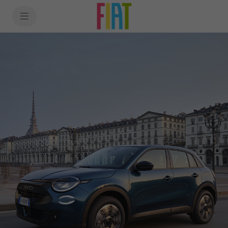
SkiptoContentText
SkiptoNavigationText