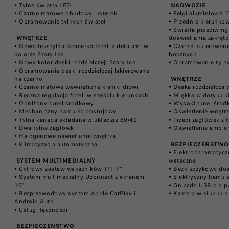
• Tylne światła LED​
​
NADWOZIE
• Czarne matowe obudowy lusterek​
• Felgi aluminiowe 17
• Obramowanie tylnych świateł​
• Przednie kierunko
• Światła przeciwmg
​
WNĘTRZE
doświetlania zakrętó
• Nowa tekstylna tapicerka foteli z detalami w
• Czarne lakierowane
kolorze Szary Ice​
bocznych​
• Nowy kolor deski rozdzielczej: Szary Ice​
• Obramowanie tylny
• Obramowanie deski rozdzielczej lakierowane
na czarno​
​
WNĘTRZE
• Czarne matowe wewnętrzne klamki drzwi​
• Deska rozdzielcza 
• Ręczna regulacja foteli w sześciu kierunkach​
• Miękka w dotyku ki
• Obniżony tunel środkowy​
• Wysoki tunel środ
• Mechaniczny hamulec postojowy​
• Oświetlenie wnętrz
• Tylna kanapa składana w układzie 60/40​
• Trzeci zagłówek z ty
• Dwa tylne zagłówki​
• Oświetlenie ambie
• Halogenowe oświetlenie wnętrza​
• Klimatyzacja automatyczna​
​ BEZPIECZEŃSTWO​
• Elektrochromatycz
​
SYSTEM MULTIMEDIALNY
wsteczne​
• Cyfrowy zestaw wskaźników TFT 7"​
• Bezkluczykowy dost
• System multimedialny Uconnect z ekranem
• Elektryczny hamul
10"​
• Gniazdo USB dla p
• Bezprzewodowy system Apple CarPlay i
• Kamera w słupku 
Android Auto​
• Usługi łączności​
​ BEZPIECZEŃSTWO​