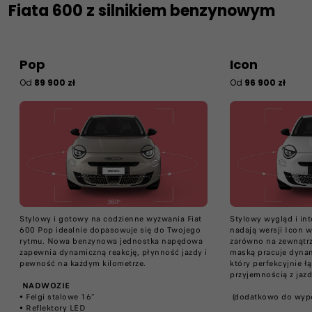
Fiata 600 z silnikiem benzynowym
Pop
Icon
Od
89 900 zł
Od
96 900 zł
Stylowy i gotowy na codzienne wyzwania Fiat
Stylowy wygląd i int
600 Pop idealnie dopasowuje się do Twojego
nadają wersji Icon w
rytmu. Nowa benzynowa jednostka napędowa
zarówno na zewnątrz,
zapewnia dynamiczną reakcję, płynność jazdy i
maską pracuje dynam
pewność na każdym kilometrze.​
który perfekcyjnie ł
przyjemnością z jazdy
​
NADWOZIE
• Felgi stalowe 16"​
​ (dodatkowo do wypo
• Reflektory LED​