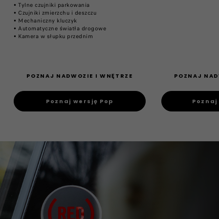
• Tylne czujniki parkowania​
• Czujniki zmierzchu i deszczu​
• Mechaniczny kluczyk​
• Automatyczne światła drogowe
• Kamera w słupku przednim
POZNAJ NADWOZIE I WNĘTRZE
POZNAJ NAD
Poznaj wersję Pop
Poznaj