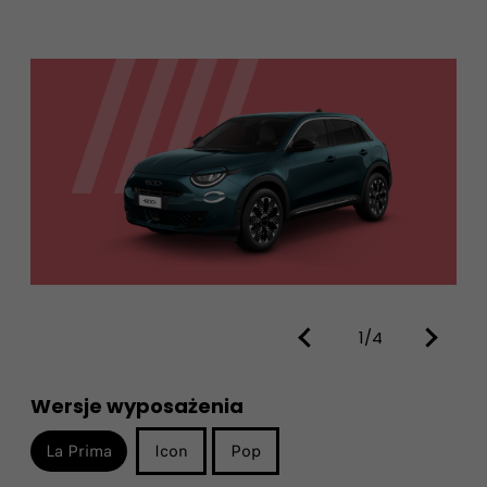
1/4
Wersje wyposażenia
La Prima
Icon
Pop