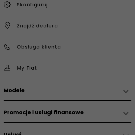
Skonfiguruj
Znajdź dealera
Obsługa klienta
My Fiat
Modele
Wszystkie modele
Promocje i usługi finansowe
Grizzly
Grizzly Fastback
Promocje
Grande Panda Hybrid
Usługi
Usługi finansowe