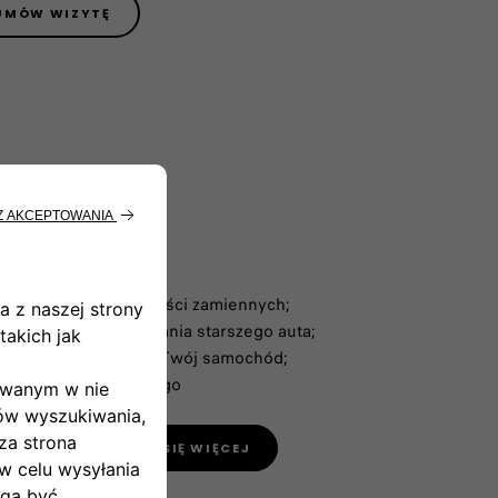
UMÓW WIZYTĘ
ci:
sowanych do nich części zamiennych;
jne koszty serwisowania starszego auta;
sza, im więcej lat ma Twój samochód;
a samochodu używanego
WĄ
DOWIEDZ SIĘ WIĘCEJ