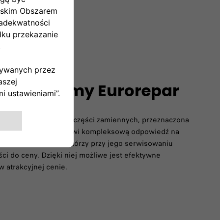
enne z gamy Eurorepar
 Stellantis w zakresie części zamiennych, przeznaczona
rszych.​ Oferta ta stanowi kompleksową odpowiedź na
ch kilkuletnie auto, którzy przy jego serwisowaniu
ości do ceny. Dzięki niej możliwe jest efektywne
 atrakcyjnej cenie.