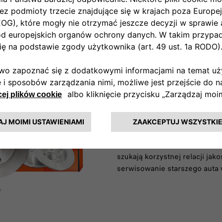
Części zami
To uzupełniająca oferta grupy
do modeli czteroletnich i sta
potrzeby klientów posiadający
szukają korzystnej relacji jak
serwisowanie starszego auta w