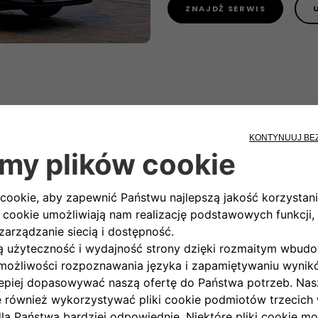
ZNAJDŹ SERWIS
Twoje korzyś
• Wysoka jakość napraw i sto
• Przewidywalne i konkurency
• Zniżka na naprawy tym więk
• Wyższa wartość rezydualn
UMÓW WIZYTĘ SERWISO