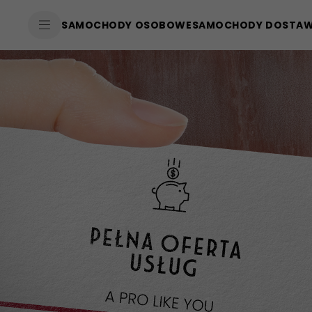
SkiptoContentText
SAMOCHODY OSOBOWE
SAMOCHODY DOSTA
SkiptoNavigationText