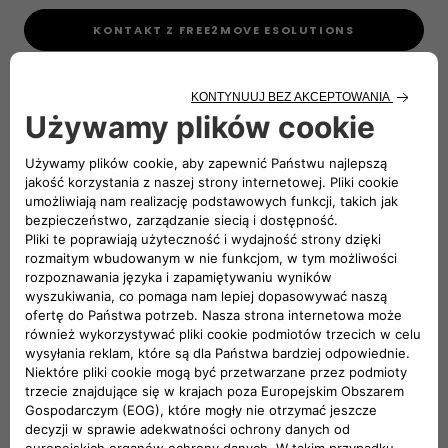
KONTAKT Z FREE2MOVE ESOLUTIONS
eProWallbox Explore
eProWallbox Explore jest wydajnym i bezpiecznym
systemem ładowania. Idealnym dla tych, którzy