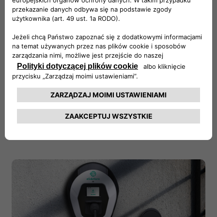
potrzebują możliwości szybkiego ładowania w domu, ale
bez uszczerbku dla bezpieczeństwa. Ładowarką można
sterować na ekranie dotykowym lub dzięki specjalnej
aplikacji przez łącze Bluetooth lub WiFi. Mechanizm
kontroli dostępu oparty na kartach zbliżeniowych RFID
pozwala na ograniczenie możliwości korzystania
z urządzenia wyłącznie do grona uprawnionych
użytkowników.
KONTAKT Z FREE2MOVE ESOLUTIONS