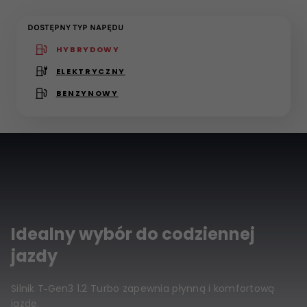
DOSTĘPNY TYP NAPĘDU
HYBRYDOWY
(active )
ELEKTRYCZNY
BENZYNOWY
Idealny wybór do codziennej
jazdy
Silnik T‑Gen3 1.2 Turbo zapewnia płynną i komfortową
jazdę.