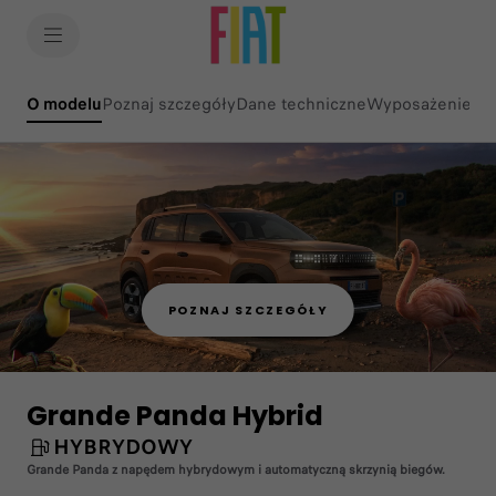
SkiptoContentText
SkiptoNavigationText
O modelu
(active )
Poznaj szczegóły
Dane techniczne
Wyposażenie
POZNAJ SZCZEGÓŁY
Grande Panda Hybrid
HYBRYDOWY
Grande Panda z napędem hybrydowym i automatyczną skrzynią biegów.