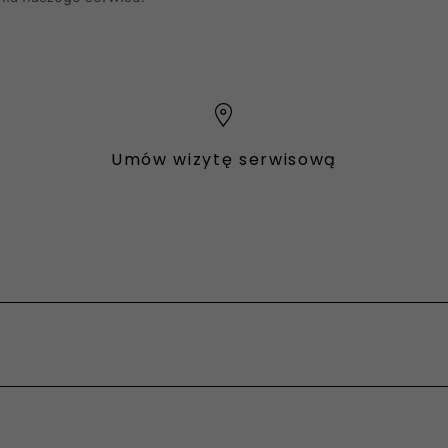
Umów wizytę serwisową
fessional
ody
cze
fessional