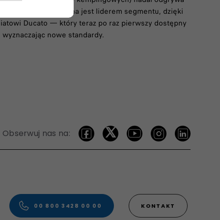
 Professional od dawna jest liderem segmentu, dzięki
iatowi Ducato — który teraz po raz pierwszy dostępny
, wyznaczając nowe standardy.
Obserwuj nas na:
00 800 3428 00 00​
KONTAKT