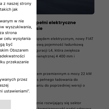
zentuje nowe, w pełni elektryczne
akładzie w Atessie
ki pojazd użytkowy z napędem elektrycznym, nowy FIAT
Box BEV oferuje wyjątkową pojemność ładunkową
jest również w konfiguracji L4, która zwiększa
5 m³, przy długości wewnętrznej 4 400 mm i
ardu: ładowanie prądem przemiennym o mocy 22 kW
cja, która skraca czas pełnego ładowania do
ołowę krócej w porównaniu do poprzedniej wersji o
 CustomFit, dynamicznie rozwijający się sektor
mperów i samochodów kempingowych) nadal odgrywa