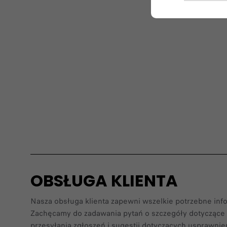
OBSŁUGA KLIENTA
Nasza obsługa klienta zapewni wszelkie potrzebne info
Zachęcamy do zadawania pytań o szczegóły dotycząc
przesyłania zgłoszeń i sugestii dotyczących usprawnien