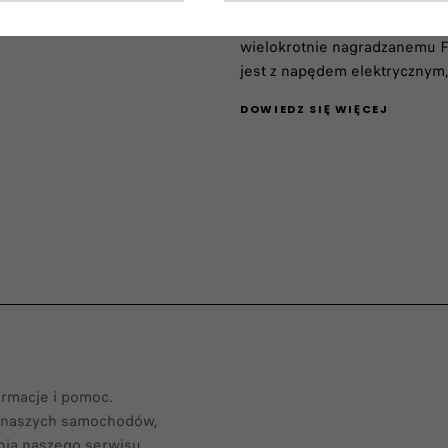
znaczącą rolę, w którym FIAT
wielokrotnie nagradzanemu F
jest z napędem elektrycznym
DOWIEDZ SIĘ WIĘCEJ
rmacje i pomoc.​
e naszych samochodów,
ia naszego serwisu. ​