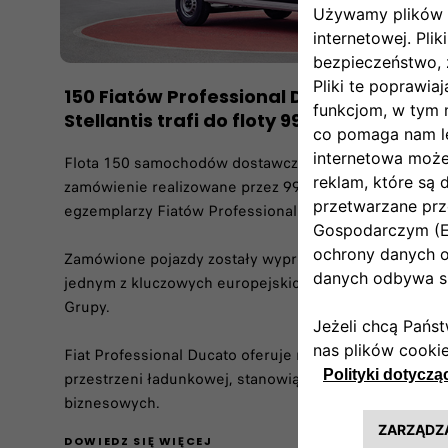
150 Fiatów Professional Ducato z gliwic
Stellantis trafi do floty 99RENT
Flota 150 samochodów dostawczych wzbogaci ofertę 
zamówienie realizowane przez 99RENT. Firma w efekci
egzemplarzy Fiatów Professional Ducato.
Zamówione pojazdy zostały wyprodukowane w zakładzie
jednym z kluczowych europejskich centrów produkcj
Grupy.
Fiat Professional Ducato oferuje najlepszą ładowność 
przestrzeni ładunkowej, stanowiąc wszechstronne narz
biznesowych.
DOWIEDZ SIĘ WIĘCEJ