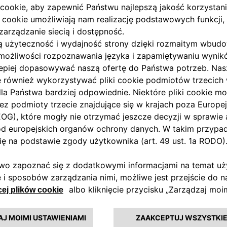
FIAT Professional pre
kiego zakładu
Ducato Cargo Box w z
Jako najbardziej wydajny lek
wynajmu 99RENT. To kolejne
Professional Ducato Cargo 
e zamówiła już blisko 300
wynoszącą 18,3 m³. Dostępny 
przestrzeń ładunkową do 20,
wysokości 2 300 mm.
 Stellantis w Gliwicach,
i samochodów dostawczych
Wprowadzenie nowego stand
— przełomowa ulepszona funk
zaledwie 6 godzin, czyli o p
w klasie oraz do 17 m³
mocy 11 kW.
ędzie pracy dla klientów
W ramach programu Stellantis
pojazdów rekreacyjnych (ka