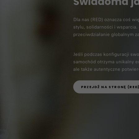
Świadoma j
Dla nas (RED) oznacza coś wię
stylu, solidarności i wsparci
przeciwdziałanie globalnym za
Jeśli podczas konfiguracji s
samochód otrzyma unikalny e
ale także autentyczne potwier
PRZEJDŹ NA STRONĘ (RED