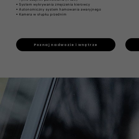
​• ​System wykrywania zmęczenia kierowcy
​• ​Autonomiczny system hamowania awaryjnego
​• ​Kamera w słupku przednim
Poznaj nadwozie i wnętrze