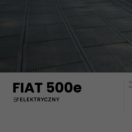
FIAT 500e
Z
w
ELEKTRYCZNY