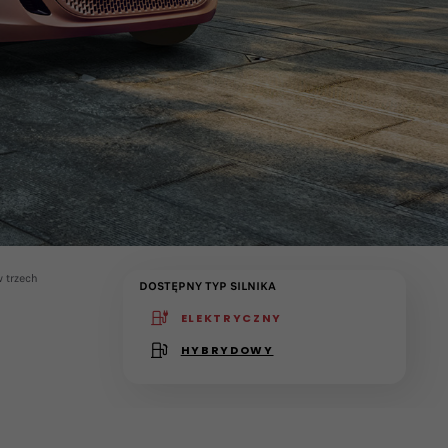
 trzech
DOSTĘPNY TYP SILNIKA
ELEKTRYCZNY
(active )
HYBRYDOWY