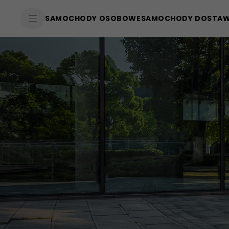
SkiptoContentText
SAMOCHODY OSOBOWE
SAMOCHODY DOSTA
SkiptoNavigationText