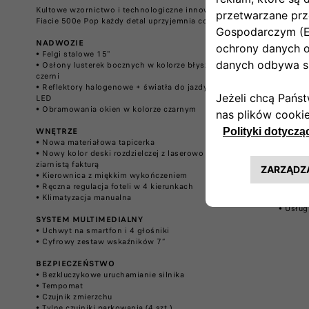
Kultowe wzornictwo i technologiczne innowacje. W
Wsiądź 
Fiacie 500e Pop każdy detal uprzyjemnia codzienność.
codzien
zaproje
NADWOZIE
​• ​Felgi stalowe 15"
(Dodatk
​• ​Osłony lusterek bocznych w kolorze błyszczącej
czerni​
NADWO
​• ​Reflektory halogenowe + światła do jazdy dziennej
​•​​ Fel
LED​
​• ​Obramowania okien​ w kolorze czarnym
WNĘTR
•​​ Desk
WNĘTRZE
​
•​​ Mię
​• ​Nowa materiałowa tapicerka
•​​ Klim
​• ​Nowy kolor deski rozdzielczej z laserowo wykończoną
ziarnistą fakturą
SYSTEM
​• ​Kierownica z miękkim wykończeniem​
•​​ Sys
​• ​Ręczna regulacja foteli w 4 kierunkach​
głośnik
​• ​Klimatyzacja manualna ​​
•​​ Bez
•​​ Usłu
SYSTEM MULTIMEDIALNY ​
​• ​Uchwyt na smartfon i 4 głośniki​
​• ​Cyfrowy zestaw wskaźników 7″​
BEZPIECZEŃSTWO
​
​• ​Bezkluczykowe uruchamianie silnika​
​• ​Tempomat​
​• ​Czujnik zmierzchu​​
​• ​Tylne czujniki parkowania (4 szt.)