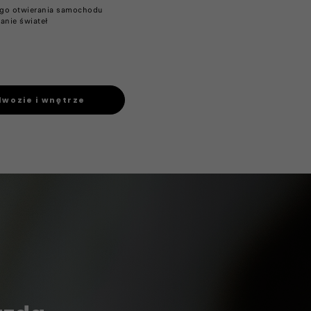
go otwierania samochodu​
anie świateł
wozie i wnętrze