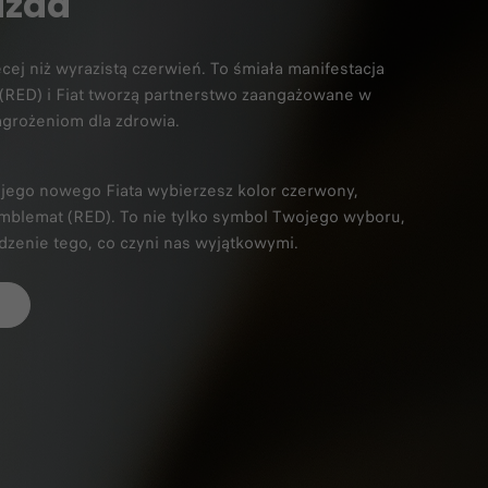
azda
cej niż wyrazistą czerwień. To śmiała manifestacja
a. (RED) i Fiat tworzą partnerstwo zaangażowane w
grożeniom dla zdrowia.​
wojego nowego Fiata wybierzesz kolor czerwony,
mblemat (RED). To nie tylko symbol Twojego wyboru,
dzenie tego, co czyni nas wyjątkowymi.
)