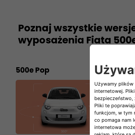
Poznaj wszystkie wersj
wyposażenia Fiata 500
500e Pop
500