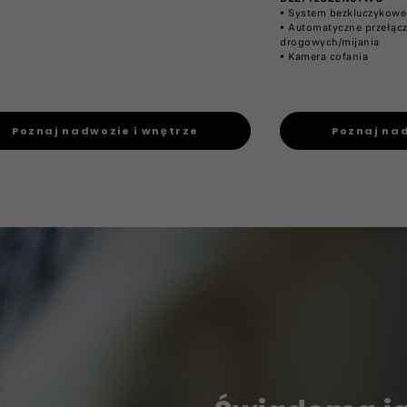
• System bezkluczykowe
• Automatyczne przełącz
drogowych/mijania​
• Kamera cofania
Poznaj nadwozie i wnętrze
Poznaj nad