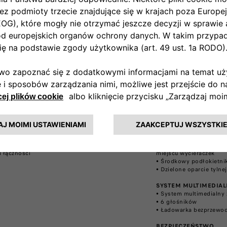
do Fiata 500e Icon i poczuj nowy standard
Wersja 500e La Prima of
nej elegancji. Jego wnętrze zostało
wykończenie wnętrza kl
ktowane z myślą o komforcie i stylu.
(Dodatkowo do wyposaże
owo do wyposażenia wersji Pop)
NADWOZIE
ZIE
• Felgi aluminiowe 17"
gi aluminiowe 16"
• Reflektory w technologi
• Chromowane obramowan
ZE
• Przyciemniane szyby​
a rozdzielcza w kolorze nadwozia​
• Dach z monogramem Fia
kka w dotyku czarna kierownica​
atyzacja automatyczna​
WNĘTRZE
​
• Nowa tapicerka premi
 MULTIMEDIALNY​​
• Perłowa deska rozdziel
tem multimedialny z ekranem 10,25” i 4
• Dwukolorowa kierowni
ami​
• Ręczna regulacja fotela
przewodowy interfejs CarPlay / Android Auto​
• Podgrzewane fotele i 
gi łączności​
miejscu wycieraczek​
• Środkowy podłokietnik
• Dzielone oparcie tyln
SYSTEM MULTIMEDIAL
• System multimedialny 
• 6 głośników​
• Ładowarka bezprzewod
BEZPIECZEŃSTWO ​