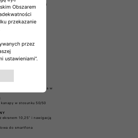
eruje wyjątkowe wrażenia i
asy premium.
nia wersji Icon)
i Full LED​
ia okien i listwy boczne​
t (wersja Cabrio)​
um
cza​
ca
 kierowcy w 6 kierunkach​​
podgrzewana szyba przednia​ w
​
ej kanapy w stosunku 50/50
NY​
z ekranem 10,25" i nawigacją
owa do smartfona​