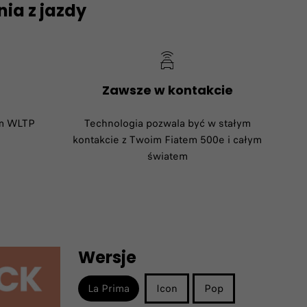
ia z jazdy
Zawsze w kontakcie
m WLTP​
Technologia pozwala być w stałym
kontakcie z Twoim Fiatem 500e i całym
światem
Wersje
La Prima
Icon
Pop