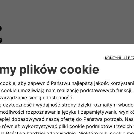
e
e
e Icon
500e La Pr