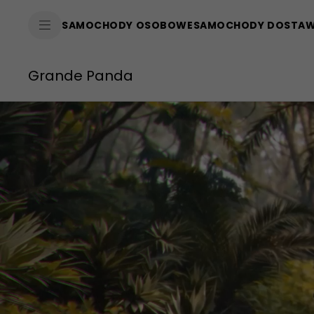
SkiptoContentText
SAMOCHODY OSOBOWE
SAMOCHODY DOSTA
SkiptoNavigationText
Grande Panda