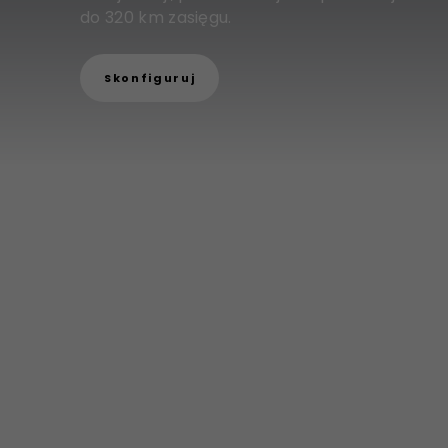
do 320 km zasięgu.
Skonfiguruj