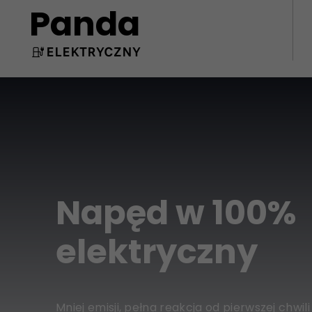
Panda
ELEKTRYCZNY
Napęd w 100%
elektryczny
Mniej emisji, pełna reakcja od pierwszej chwili 