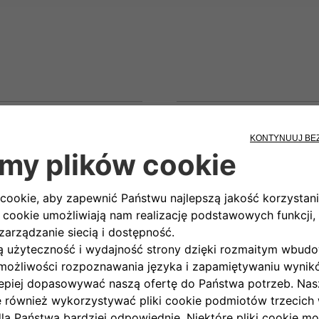
Wysokość
mm
1576 mm (bez anteny)
Silnik
Napęd elektryczny