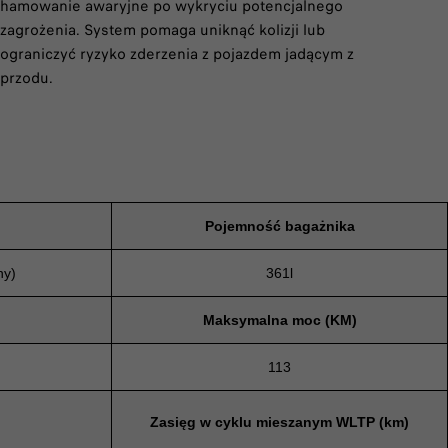
hamowanie awaryjne po wykryciu potencjalnego
zagrożenia. System pomaga uniknąć kolizji lub
ograniczyć ryzyko zderzenia z pojazdem jadącym z
przodu.
Pojemność bagażnika
ny)
361l
Maksymalna moc (KM)
113
Zasięg w cyklu mieszanym WLTP (km)