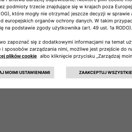
Przyspieszenie od 0 do 100 km/h
: 11,0 s
Napęd na przednie koła
Moc maksymalna
: 113 KM
Zużycie energii elektrycznej w cyklu mieszanym
WLTP
: 16,8 kWh/100 km
Informacja prawna
Podane wartości zostały obliczone zgodnie z cyklem WLTP.
Zużycie paliwa, emisja, zasięg oraz czasy ładowania mogą się różnić w
zależności od warunków użytkowania, stylu jazdy, wyposażenia pojazdu oraz
czynników środowiskowych. Dostępność dopłat zależy od obowiązujących
przepisów krajowych i lokalnych oraz aktualnych programów wsparcia.