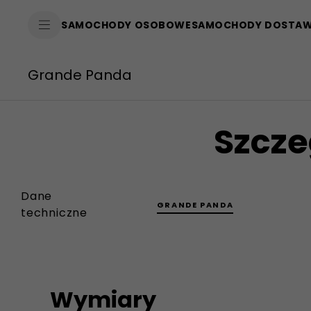
SkiptoContentText
SAMOCHODY OSOBOWE
SAMOCHODY DOSTA
SkiptoNavigationText
Grande Panda
Szcze
Dane
GRANDE PANDA
techniczne
Wymiary