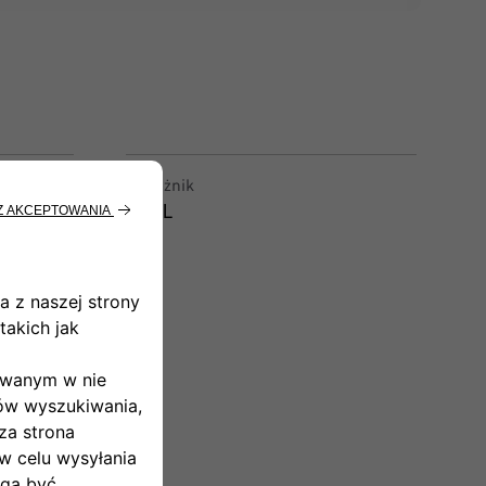
Bagażnik
361L