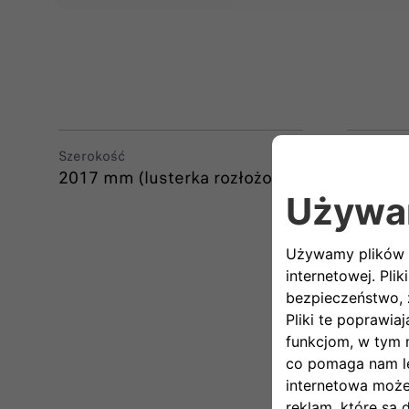
Szerokość
Długość
2017 mm (lusterka rozłożone)
3999 