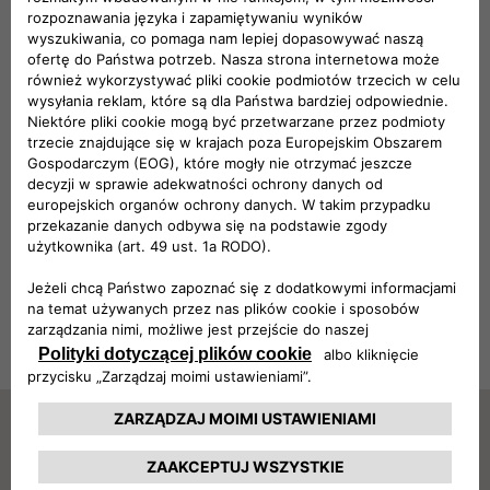
Stellantis Polska Sp. z o.o. oraz Dealerzy marki Fiat zastrzegają sobie prawo
do zmian specyfikacji produktów. Aktualne informacje dostępne są na
www.fiat.pl oraz u Dealerów.
Zapytaj o ofertę
1
2
3
WYBIERZ MODEL
DEALER
TWOJE DANE
Wybierz Dealera
Podaj kod pocztowy, by zmienić wyszukiwanie