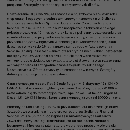
zależności od tego, co nastąpi najpierw, a także z zastrzeżeniem warunków
programu. Szczegóły dostępne są u autoryzowanych dilerów.
Ubezpieczenie OC/AC/NNW/Assistance dla pojazdów w pierwszym roku
eksploatacji i będących przedmiotem umowy finansowania w Stellantis
Financial Services Polska Sp. z o.o. lub Stellantis Consumer Financial
Services Polska Sp. z o.o. Stała suma ubezpieczenia fabrycznie nowego
pojazdu przez okres 12 miesięcy, brak konsumpcji sumy ubezpieczenia oraz
udziału własnego w przypadku wystąpienia szkody, zniesiona zwyżka w
przypadku pojazdów będących własnością (lub współwłasnością) osób
fizycznych w wieku do 29 lat, naprawa samochodu w Autoryzowanym
Serwisie Obsługi, z zastosowaniem części oryginalnych. Pakiet ubezpieczeń
dostępny za 0,5% wartości pojazdu. Istnieje możliwość rozszerzenia
ochrony o opcje dodatkowe - zwyżki z tytułu użytkowania oraz rozszerzenia
ochrony dopłaca Klient zgodnie z tabela zwyżek i zniżek danego
Ubezpieczyciela. Oferta dotyczy tylko samochodów nowych. Szczegóły
dotyczące promocji dostępne w salonach.
Cena promocyjna modelu Fiat E-Scudo Furgon M Elektryczny 136 KM 49
kWh Automat w kampanii ,,Elektryk w cenie Diesla” wynosząca 91990 zł
netto odnosi się do referencyjnej wersji spalinowej Fiat Scudo Furgon M
Diesel 1.5 120 KM Manual, której cena promocyjna wynosi 89900 zł netto.
Promocyjna rata Leasingu 102% to przykładowa rata dla przedsiębiorstw.
Szczegółowe warunki leasingu oferowanego przez Stellantis Financial
Services Polska Sp. z o.o. dostępne są u Autoryzowanych Partnerów.
Zawarcie umowy leasingu uzależnione jest od posiadania zdolności
leasingowej. Miesięczna rata netto dla wybranego modelu w ofercie dla