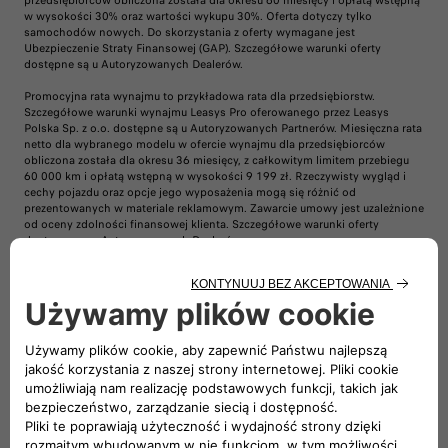
przedsiębiorców obliczona została dla okresu 60 miesięcy i opłatą wstępną
w wysokości 30% oraz wartości wykupu 30%. Oferta dotyczy tylko
samochodów nowych. Do skorzystania z oferty wymagane jest
Ubezpieczenie Straty Finansowej (GAP). Szczegółowe warunki oferty
dostępne są u Autoryzowanych Dealerów.
Promocyjna rata wynajmu to przykładowa rata dla przedsiębiorstw.
Szczegółowe warunki wynajmu Leasys Pro oferowanego przez Leasys
Polska Sp. z o.o. dostępne są u Autoryzowanych Partnerów. Miesięczna rata
netto dla wybranego modelu w ofercie wynajmu dla przedsiębiorców
obliczona została dla okresu 36 miesięcy, z całkowitym limitem przebiegu
60 000 km i opłatą wstępną w wysokości 9 199 zł. Rzeczywisty wygląd i
cechy pojazdu oraz opcje jego wyposażenia mogą się różnić od
prezentowanych w materiale reklamowym. Zawarcie umowy jest uzależnione
od oceny zdolności finansowej klienta. Szczegółowe warunki oferty
dostępne są u Autoryzowanych Dealerów.
Wartości zużycia energii określone zostały na podstawie pomiarów w cyklu
WLTP (światowa zharmonizowana procedura badania pojazdów lekkich), w
zależności od wersji, zgodnie z Rozporządzeniami (WE) nr 715/2007, nr
2017/1153 oraz nr 2017/1151. Podane wartości zużycia energii w cyklu
mieszanym są zgodne z procedurą badania WLTP.
Podane wartości zasięgu i zużycia energii elektrycznej w cyklu mieszanym są
zgodne z procedurą badania WLTP. Podane wartości mogą się różnić w
zależności od realnych warunków użytkowania i czynników takich jak np.:
prędkość, oczekiwany komfort termiczny w kabinie, styl jazdy, temperatura
otoczenia. Szczegółowe informacje można uzyskać u Dealerów.
Wszystkie informacje były aktualne w momencie publikacji materiału.