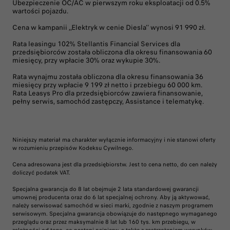
Ubezpieczenie OC/AC w pierwszym roku eksploatacji od 0.5%
wartości pojazdu.
Cena w kampanii ,,Elektryk w cenie Diesla'' wynosi 91 990 zł.
Rata leasingu 102% Stellantis Financial Services dla
przedsiębiorców została obliczona dla okresu finansowania 60
miesięcy, przy wpłacie 30% oraz wykupie 30%.
Rata wynajmu została obliczona dla okresu finansowania 36
miesięcy przy wpłacie 9 199 zł netto i przebiegu 60 000 km.
Rata Leasys Pro dla przedsiębiorców zawiera finansowanie,
pełny serwis, samochód zastępczy, Assistance i telematykę.
Niniejszy materiał ma charakter wyłącznie informacyjny i nie stanowi oferty
w rozumieniu przepisów Kodeksu Cywilnego.
Cena adresowana jest dla przedsiębiorstw. Jest to cena netto, do cen należy
doliczyć podatek VAT.
Specjalna gwarancja do 8 lat obejmuje 2 lata standardowej gwarancji
umownej producenta oraz do 6 lat specjalnej ochrony. Aby ją aktywować,
należy serwisować samochód w sieci marki, zgodnie z naszym programem
serwisowym. Specjalna gwarancja obowiązuje do następnego wymaganego
przeglądu oraz przez maksymalnie 8 lat lub 160 tys. km przebiegu, w