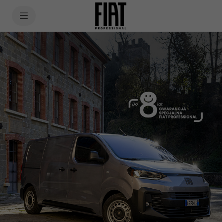
SkiptoContentText
SkiptoNavigationText