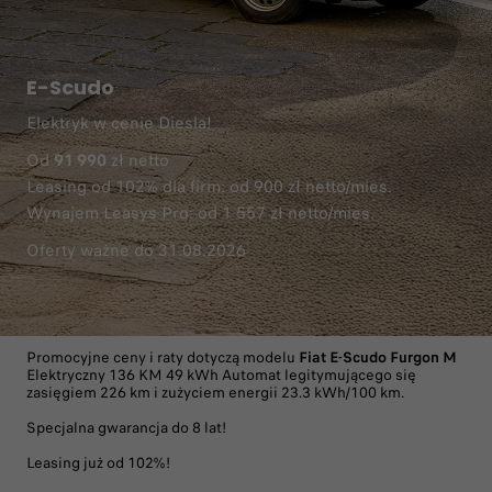
E-Scudo
Elektryk w cenie Diesla!
Od
91 990
zł netto
Leasing od 102% dla firm: od 900 zł netto/mies.
Wynajem Leasys Pro: od 1 557 zł netto/mies.
Oferty ważne do 31.08.2026
Promocyjne ceny i raty dotyczą modelu
Fiat E-Scudo Furgon M
Elektryczny 136 KM 49 kWh Automat legitymującego się
zasięgiem 226 km i zużyciem energii 23.3 kWh/100 km.
Specjalna gwarancja do 8 lat!
Leasing już od 102%!