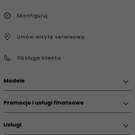
Skonfiguruj
Umów wizytę serwisową
Obsługa klienta
Modele
Wszystkie modele
Promocje i usługi finansowe
Grizzly
Grizzly Fastback
Promocje
Grande Panda Hybrid
Usługi
Usługi finansowe
Grande Panda
Wynajem długoterminowy
500e