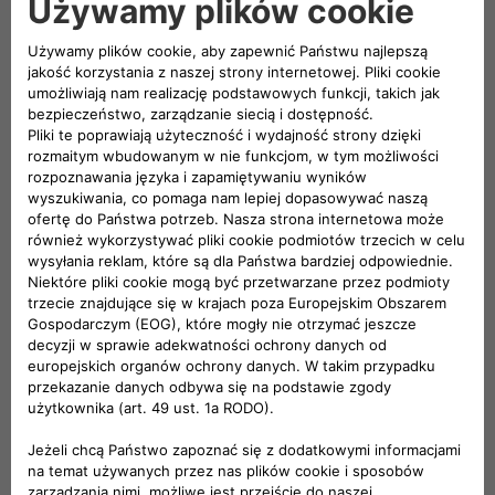
naszych samochodów,
przesyłania zgłoszeń i sugestii dotyczących usprawnienia
naszego serwisu. ​
00 800 3428 00 00​
KONTAKT
Skonfiguruj
Znajdź dealera
Obsługa klienta