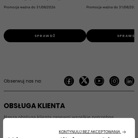
Promocja ważna do 31/08/2026
Promocja ważna do 31/08/2026
SPRAWDŹ
SPRAWD
Obserwuj nas na:
OBSŁUGA KLIENTA
Nasza obsługa klienta zapewni wszelkie potrzebne
informacje i pomoc.​
Zachęcamy do zadawania pytań o szczegóły dotyczące