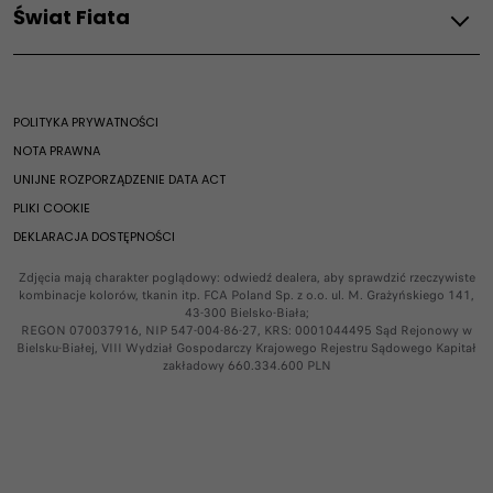
Usługi i łączność
E-Doblo
Świat Fiata
Samochody elektryczne
E-Serwis Fiata
Scudo
Oferty serwisowe
Videocheck
Usługi łączności
E-Scudo
Usługi posprzedażowe
Świat Fiata
Aplikacje
Videocheck
Ducato
Rozwiązania dla profesjonalistów
Historia marki
Przegląd samochodów elektrycznych
Badanie Techniczne
E-Ducato
E-serwis
Nowości
POLITYKA PRYWATNOŚCI
Ekobonus
Pomoc drogowa
Opony
Oficjalny sklep Fiata
Ładowanie samochodów elektrycznych
NOTA PRAWNA
Szyby
Mobilność elektryczna
UNIJNE ROZPORZĄDZENIE DATA ACT
PLIKI COOKIE​
DEKLARACJA DOSTĘPNOŚCI
Zdjęcia mają charakter poglądowy: odwiedź dealera, aby sprawdzić rzeczywiste
kombinacje kolorów, tkanin itp.​ FCA Poland Sp. z o.o.​ ul. M. Grażyńskiego 141,
43-300 Bielsko-Biała;​
REGON 070037916, NIP 547-004-86-27, KRS: 0001044495​ Sąd Rejonowy w
Bielsku-Białej, VIII Wydział Gospodarczy Krajowego Rejestru​ Sądowego​ Kapitał
zakładowy 660.334.600 PLN