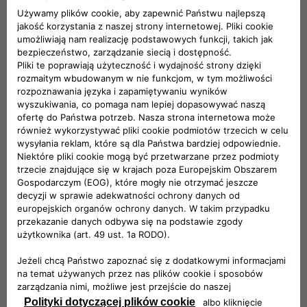
Stylowy wygląd
Fiat Pandina jest wyposażony w felgi stalowe 14".
Komfortowa podróż
Rozsiądź się wygodnie w nowych fotelach pokrytych
czarną tapicerką.