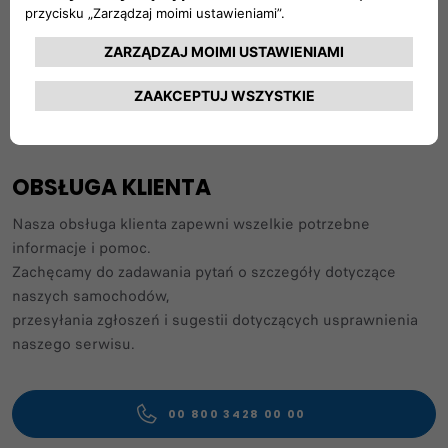
Obserwuj nas na:
OBSŁUGA KLIENTA
Nasza obsługa klienta zapewni wszelkie potrzebne
informacje i pomoc.​
Zachęcamy do zadawania pytań o szczegóły dotyczące
naszych samochodów,
przesyłania zgłoszeń i sugestii dotyczących usprawnienia
naszego serwisu. ​
00 800 3428 00 00​